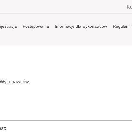
Ko
jestracja
Postępowania
Informacje dla wykonawców
Regulami
a Wykonawców:
st: