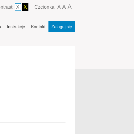
A
A
ntrast:
X
X
Czcionka:
A
n
Instrukcje
Kontakt
Zaloguj się