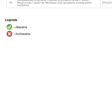
Kompleksowe utrzymanie czystości w pomieszczeniach Teatru
30.
Muzycznego Capitol we Wrocławiu oraz sprzątanie posesji wokół
ZP/12/2
budynków
Legenda
- Aktualne
- Archiwalne