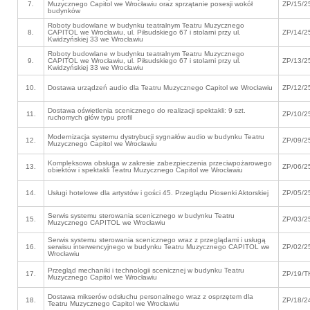
7.
Muzycznego Capitol we Wrocławiu oraz sprzątanie posesji wokół
ZP/15/2
budynków
Roboty budowlane w budynku teatralnym Teatru Muzycznego
8.
CAPITOL we Wrocławiu, ul. Piłsudskiego 67 i stolarni przy ul.
ZP/14/2
Kwidzyńskiej 33 we Wrocławiu
Roboty budowlane w budynku teatralnym Teatru Muzycznego
9.
CAPITOL we Wrocławiu, ul. Piłsudskiego 67 i stolarni przy ul.
ZP/13/2
Kwidzyńskiej 33 we Wrocławiu
10.
Dostawa urządzeń audio dla Teatru Muzycznego Capitol we Wrocławiu
ZP/12/2
Dostawa oświetlenia scenicznego do realizacji spektakli: 9 szt.
11.
ZP/10/2
ruchomych głów typu profil
Modernizacja systemu dystrybucji sygnałów audio w budynku Teatru
12.
ZP/09/2
Muzycznego Capitol we Wrocławiu
Kompleksowa obsługa w zakresie zabezpieczenia przeciwpożarowego
13.
ZP/06/2
obiektów i spektakli Teatru Muzycznego Capitol we Wrocławiu
14.
Usługi hotelowe dla artystów i gości 45. Przeglądu Piosenki Aktorskiej
ZP/05/2
Serwis systemu sterowania scenicznego w budynku Teatru
15.
ZP/03/2
Muzycznego CAPITOL we Wrocławiu
Serwis systemu sterowania scenicznego wraz z przeglądami i usługą
16.
serwisu interwencyjnego w budynku Teatru Muzycznego CAPITOL we
ZP/02/2
Wrocławiu
Przegląd mechaniki i technologii scenicznej w budynku Teatru
17.
ZP/19/T
Muzycznego Capitol we Wrocławiu
Dostawa mikserów odsłuchu personalnego wraz z osprzętem dla
18.
ZP/18/2
Teatru Muzycznego Capitol we Wrocławiu