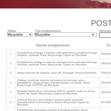
POS
Status:
Tryb postępowania:
Wyszukaj
Nazwa postępowania
Zn
Kompleksowa obsługa w zakresie zabezpieczenia przeciwpożarowego
1.
ZP/04/2
obiektów i spektakli Teatru Muzycznego Capitol we Wrocławiu
Kompleksowa obsługa w zakresie zabezpieczenia przeciwpożarowego
2.
ZP/02/2
obiektów i spektakli Teatru Muzycznego Capitol we Wrocławiu
3.
Usługi hotelowe dla artystów i gości 46. Przeglądu Piosenki Aktorskiej
ZP/01/2
Obsługa serwisowa systemu sterowania scenicznego wraz z
4.
przeglądami i usługą serwisu interwencyjnego w budynku Teatru
ZP/23/2
Muzycznego CAPITOL we Wrocławiu
Dostawa wzmacniaczy i procesora DSP do systemu audio na Scenę
5.
ZP/22/2
Ciśnień dla Teatru Muzycznego Capitol we Wrocławiu
Ochrona fizyczna oraz obsługa i monitorowanie systemów
6.
zabezpieczenia technicznego w Teatrze Muzycznym Capitol we
ZP/16/2
Wrocławiu
Kompleksowe utrzymanie czystości w pomieszczeniach Teatru