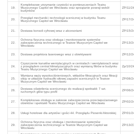
Kompleksowe utrzymanie czystości w pomieszczeniach Teatru
19.
Muzycznego Capitol we Wrocławiu oraz sprzątanie posesji wokół
ZP/11/2
budynków
Przegląd mechaniki i technologii scenicznej w budynku Teatru
20.
ZP/17/2
Muzycznego Capitol we Wrocławiu
21.
Dostawa konsoli cyfrowej wraz z akcesoriami
ZP/15/2
Ochrona fizyczna oraz obsługa i monitorowanie systemów
22.
zabezpieczenia technicznego w Teatrze Muzycznym Capitol we
ZP/13/2
Wrocławiu
23.
Dostawa projektora laserowego wraz z obiektywami
ZP/12/2
Czyszczenie kanałów wentylacyjnych w centralach i wentylatorach wraz
24.
z przeglądem central klimatyzacyjnych oraz wymianą filtrów w budynku
Zp/10/2
Teatru Muzycznego Capitol we Wrocławiu
Wymiana węży wysokociśnieniowych, wkładów filtracyjnych oraz filtracji
25.
oleju w układzie hydrauliki siłowej zapadni scenicznych w Teatrze
ZP/08/2
Muzycznym Capitol we Wrocławiu
Dostawa oświetlenia scenicznego do realizacji spektakli: 7 szt.
26.
ZP/06/2
ruchomych głów typu profil
Kompleksowa obsługa w zakresie zabezpieczenia przeciwpożarowego
27.
ZP/02/2
obiektów i spektakli Teatru Muzycznego Capitol we Wrocławiu
28.
Usługi hotelowe dla artystów i gości 44. Przeglądu Piosenki Aktorskiej
ZP/01/2
Ochrona fizyczna oraz obsługa i monitorowanie systemów
29.
zabezpieczenia technicznego w Teatrze Muzycznym Capitol we
ZP/13/2
Wrocławiu